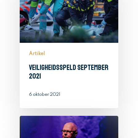
Artikel
Veiligheidsspeld september
2021
Home
Wie zijn wij
6 oktober 2021
Aangesloten
organisaties
Programma
Aangesloten organisat
bekijken