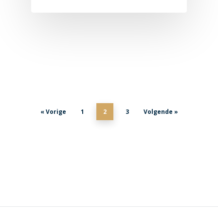
« Vorige
1
2
3
Volgende »